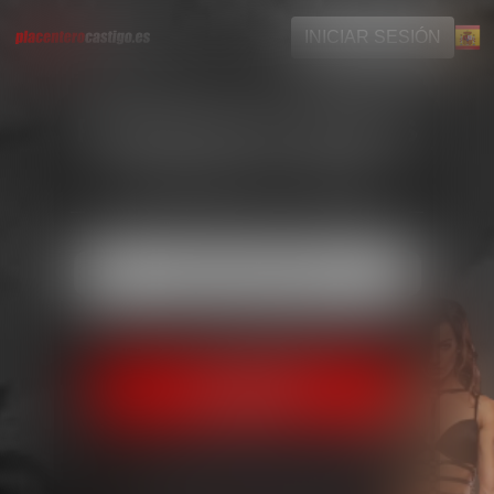
INICIAR SESIÓN
REGÍSTRATE GRATIS
en menos de 1 minuto
O
Iniciar sesión con Google